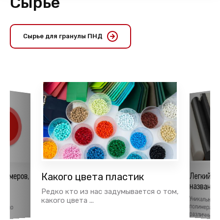
Сырье
Сырье для гранулы ПНД
лимеров,
Какого цвета пластик
Легкий и
названия
ья
Редко кто из нас задумывается о том,
Уникальные
полимерам
тки
какого цвета ...
давно
различных об