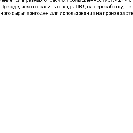
именяется в разных отраслях промышленности.Лучшим с
 Прежде, чем отправить отходы ПВД на переработку, нео
чного сырья пригоден для использования на производств