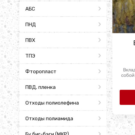
АБС
ПНД
ПВХ
ТПЭ
Вкла
Фторопласт
собой
ПВД, пленка
Отходы полиолефина
Отходы полиамида
Бу биг-бэги (МКР)