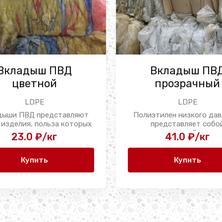
Вкладыш ПВД
Вкладыш ПВ
цветной
прозрачный
LDPE
LDPE
дыши ПВД представляют
Полиэтилен низкого дав
 изделия, польза которых
представляет собо
ощутима в ...
термопластичный полим
23.0 ₽/кг
41.0 ₽/кг
материал, обладающий 
Купить
Купить