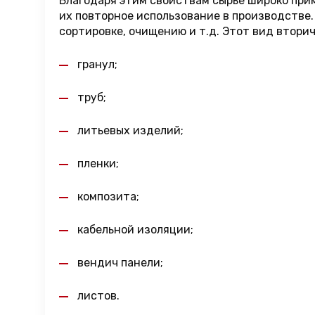
Благодаря этим свойствам сырье широко пр
их повторное использование в производстве.
сортировке, очищению и т.д. Этот вид втори
гранул;
труб;
литьевых изделий;
пленки;
композита;
кабельной изоляции;
вендич панели;
листов.