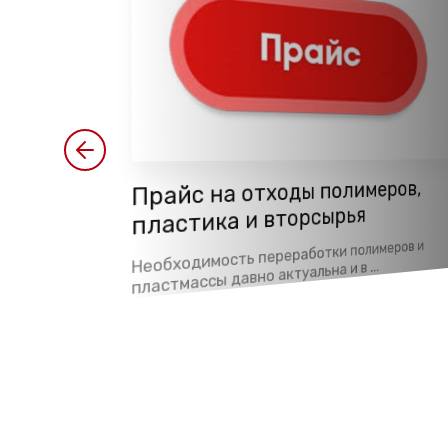
илен высокой
Прайс на отходы полимеров,
я у него
пластика и вторсырья
вления
Необходимость переработки полимеров и
ности – это 2-й
пластмассы давно актуальна и в ...
ата пластик ...