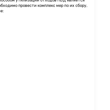
пособом утилизации отходов ПВД является
бходимо провести комплекс мер по их сбору,
е: